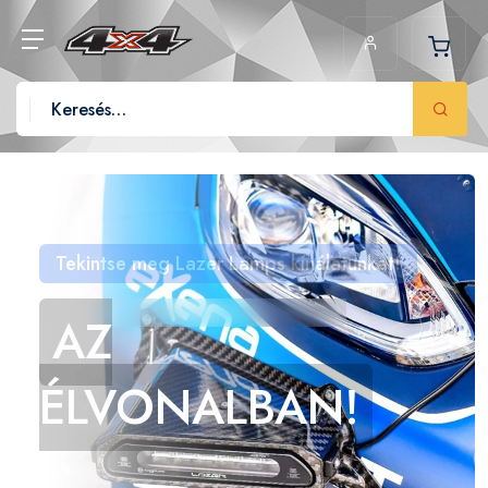
Tekintse meg Lazer Lamps kínálatunkat!
AZ
ÉLVONALBAN!