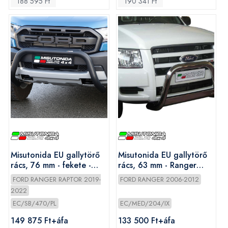
188 595 Ft
190 341 Ft
Misutonida EU gallytörő
Misutonida EU gallytörő
rács, 76 mm - fekete -
rács, 63 mm - Ranger
Ranger Raptor 2019-
2007-2009
FORD RANGER RAPTOR 2019-
FORD RANGER 2006-2012
2022
2022
EC/SB/470/PL
EC/MED/204/IX
149 875 Ft+áfa
133 500 Ft+áfa