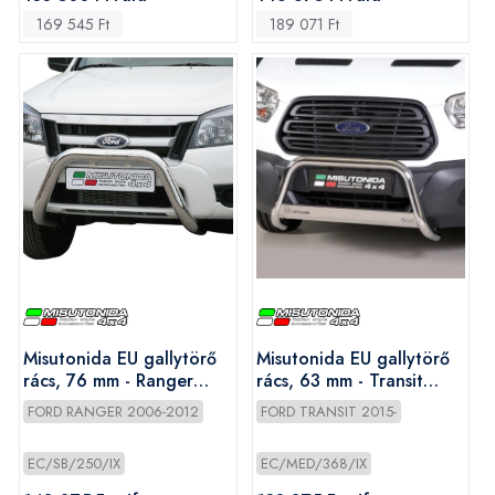
169 545 Ft
189 071 Ft
Misutonida EU gallytörő
Misutonida EU gallytörő
rács, 76 mm - Ranger
rács, 63 mm - Transit
2009-2011
2014-
FORD RANGER 2006-2012
FORD TRANSIT 2015-
EC/SB/250/IX
EC/MED/368/IX