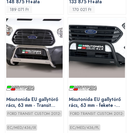
148 875 Ft+áfa
133 875 Ft+áfa
189 071 Ft
170 021 Ft
Misutonida EU gallytörő
Misutonida EU gallytörő
rács, 63 mm - Transit
rács, 63 mm - fekete -
Custom 2018-
Transit Custom 2018-
FORD TRANSIT CUSTOM 2012-
FORD TRANSIT CUSTOM 2012-
EC/MED/436/IX
EC/MED/436/PL