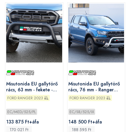
Misutonida EU gallytörő
Misutonida EU gallytörő
rács, 63 mm - fekete -
rács, 76 mm - Ranger
Ranger 2023-
2023-
FORD RANGER 2023
FORD RANGER 2023
EC/MED/525/PL
EC/SB/525/IX
133 875 Ft+áfa
148 500 Ft+áfa
170 021 Ft
188 595 Ft