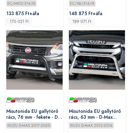
EC/MED/314/IX
EC/SB/314/IX
133 875 Ft+áfa
148 875 Ft+áfa
170 021 Ft
189 071 Ft
Misutonida EU gallytörő
Misutonida EU gallytörő
rács, 76 mm - fekete - D-
rács, 63 mm - D-Max
Max 2012-2020
2012-2020
ISUZU D-MAX 2017-2020
ISUZU D-MAX 2012-2016