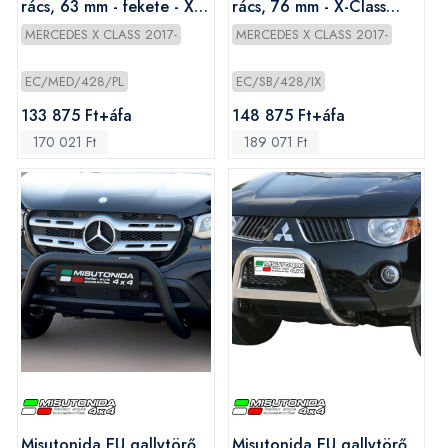
rács, 63 mm - fekete - X-
rács, 76 mm - X-Class
Class 2017-
2017-
MERCEDES X CLASS 2017-
MERCEDES X CLASS 2017-
EC/MED/428/PL
EC/SB/428/IX
133 875 Ft+áfa
148 875 Ft+áfa
170 021 Ft
189 071 Ft
Misutonida EU gallytörő
Misutonida EU gallytörő