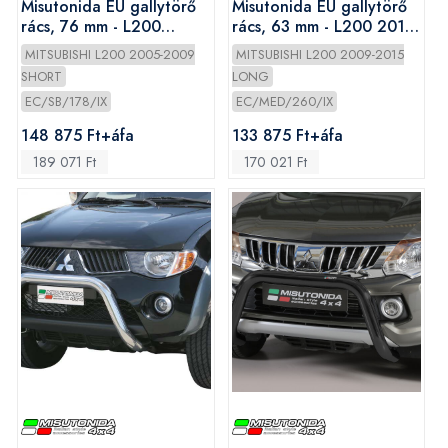
Misutonida EU gallytörő
Misutonida EU gallytörő
rács, 76 mm - L200
rács, 63 mm - L200 2010-
2006-2009
2014
MITSUBISHI L200 2005-2009
MITSUBISHI L200 2009-2015
SHORT
LONG
EC/SB/178/IX
EC/MED/260/IX
148 875 Ft+áfa
133 875 Ft+áfa
189 071 Ft
170 021 Ft