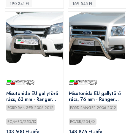
190 341 Ft
169 545 Ft
Misutonida EU gallytörő
Misutonida EU gallytörő
rács, 63 mm - Ranger
rács, 76 mm - Ranger
2009-2011
2007-2009
FORD RANGER 2006-2012
FORD RANGER 2006-2012
EC/MED/250/IX
EC/SB/204/IX
133 500 Ft+áfa
148 875 Ft+áfa