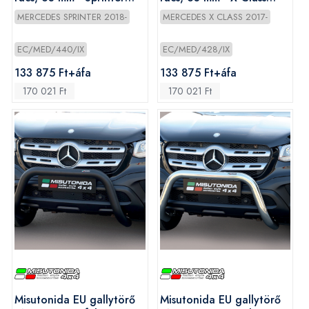
2018-
2017-
MERCEDES SPRINTER 2018-
MERCEDES X CLASS 2017-
EC/MED/440/IX
EC/MED/428/IX
133 875 Ft+áfa
133 875 Ft+áfa
170 021 Ft
170 021 Ft
Misutonida EU gallytörő
Misutonida EU gallytörő