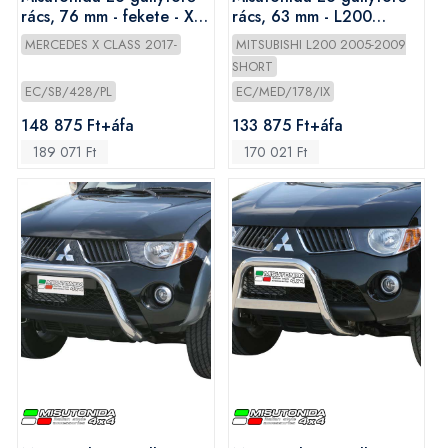
rács, 76 mm - fekete - X-
rács, 63 mm - L200
Class 2017-
2006-2009
MERCEDES X CLASS 2017-
MITSUBISHI L200 2005-2009
SHORT
EC/SB/428/PL
EC/MED/178/IX
148 875 Ft+áfa
133 875 Ft+áfa
189 071 Ft
170 021 Ft