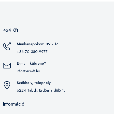
4x4 Kft.
Munkanapokon: 09 - 17
+36-70-380-9977
E-mailt küldene?
info@4x4kft.hu
Székhely, telephely
6224 Tabdi, Erdőalja dűlő 1.
Információ