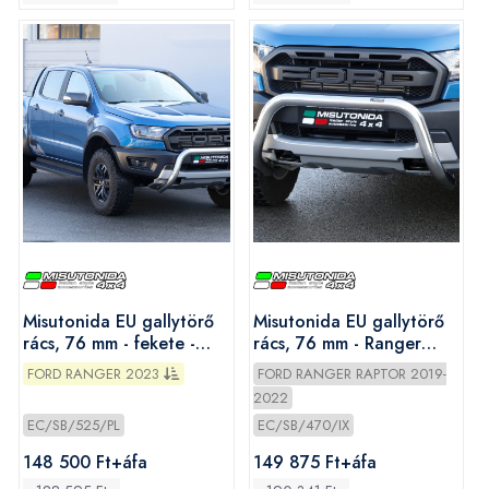
Misutonida EU gallytörő
Misutonida EU gallytörő
rács, 76 mm - fekete -
rács, 76 mm - Ranger
Ranger 2023-
Raptor 2019-2022
FORD RANGER 2023
FORD RANGER RAPTOR 2019-
2022
EC/SB/525/PL
EC/SB/470/IX
148 500 Ft+áfa
149 875 Ft+áfa