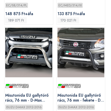
EC/SB/314/PL
EC/MED/314/IX
148 875 Ft+áfa
133 875 Ft+áfa
189 071 Ft
170 021 Ft
Misutonida EU gallytörő
Misutonida EU gallytörő
rács, 76 mm - D-Max
rács, 76 mm - fekete - D-
2012-2020
Max 2012-2020
ISUZU D-MAX 2012-2016
ISUZU D-MAX 2012-2016