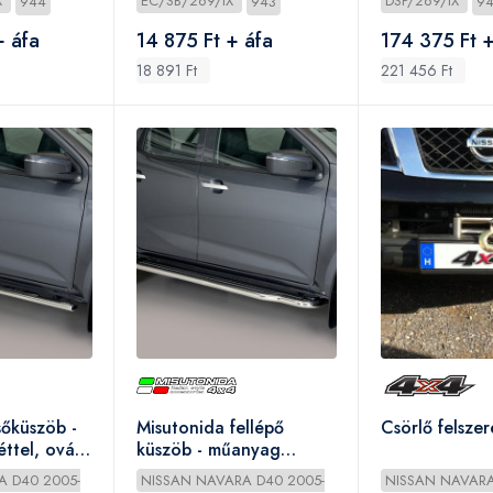
X
944
EC/SB/269/IX
943
DSP/269/IX
9
+ áfa
14 875 Ft + áfa
174 375 Ft +
18 891 Ft
221 456 Ft
sőküszöb -
Misutonida fellépő
Csörlő felszer
tel, ovális
küszöb - műanyag
C 2010-
lemezbetéttel - Navara
A D40 2005-
NISSAN NAVARA D40 2005-
NISSAN NAVARA