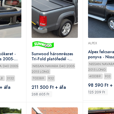
ALPEX
Alpex felcsav
kókeret -
Sunwood háromrészes
ponyva - Nis
a 2005-
Tri-Fold platófedél -
2010-2015
Nissan D/C 2010-2015
NISSAN NAVARA
A D40 2005-
NISSAN NAVARA D40 2005-
2015 LONG
2015 LONG
403389
933
0LB
3132
703389
932
98 590 Ft +
+ áfa
211 500 Ft + áfa
125 209 Ft
268 605 Ft