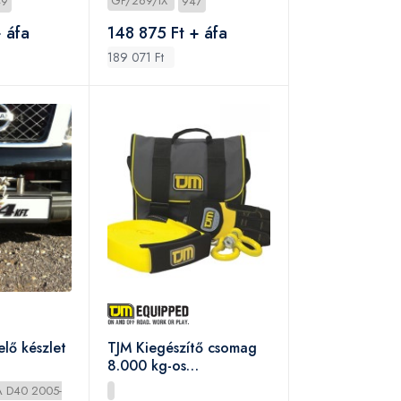
49
GP/269/IX
947
 áfa
148 875 Ft + áfa
189 071 Ft
elő készlet
TJM Kiegészítő csomag
8.000 kg-os
rántókötéllel
 D40 2005-