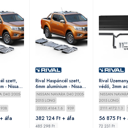
él szett,
Rival Haspáncél szett,
Rival Üzemany
m - Nissan
6mm alumínium - Nissan
védő, 3mm acé
-
Navara 2005-
Navara 2005-
A D40 2005-
NISSAN NAVARA D40 2005-
NISSAN NAVARA
2015 LONG
2015 LONG
938
23333.4164.1.6
939
2111.4172.1.3
+ áfa
382 124 Ft + áfa
56 875 Ft + 
485 298 Ft
72 231 Ft