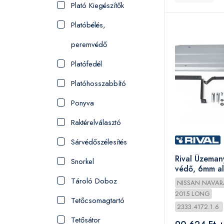
Plató Kiegészítők
Platóbélés,
peremvédő
Platófedél
Platóhosszabbító
Ponyva
Raktérelválasztó
Sárvédőszélesítés
Rival Üzeman
Snorkel
védő, 6mm al
Nissan Navar
Tároló Doboz
NISSAN NAVAR
2015 LONG
Tetőcsomagtartó
2333.4172.1.6
Tetősátor