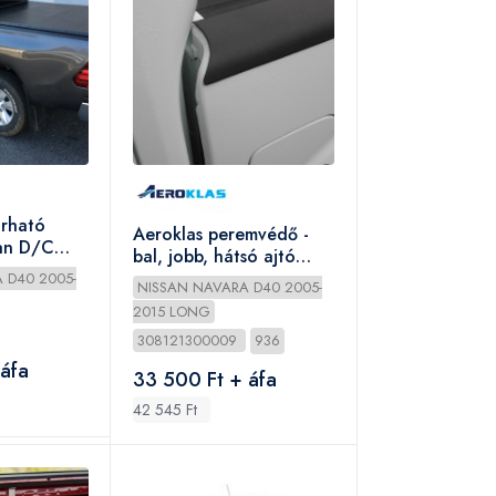
arható
Aeroklas peremvédő -
san D/C
bal, jobb, hátsó ajtó
peremre - Nissan D/C
 D40 2005-
NISSAN NAVARA D40 2005-
2010-2015
2015 LONG
308121300009
936
 áfa
33 500 Ft + áfa
42 545 Ft