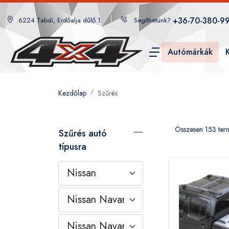
+36-70-380-9
6224 Tabdi, Erdőalja dűlő 1.
Segíthetünk?
Autómárkák
Kezdőlap
Szűrés
Összesen 153 ter
Szűrés autó
típusra