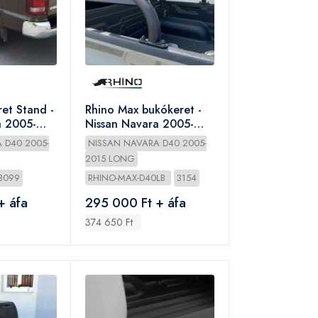
et Stand -
Rhino Max bukókeret -
a 2005-
Nissan Navara 2005-
Long
 D40 2005-
NISSAN NAVARA D40 2005-
2015 LONG
3099
RHINO-MAX-D40LB
3154
+ áfa
295 000 Ft + áfa
374 650 Ft