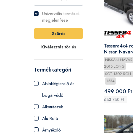
Univerzális termékek
megjelenítése
Szűrés
Tessera4x4 ro
Kiválasztás törlés
Nissan Nava
2005-2015
NISSAN NAVAR
2015 LONG
Termékkategória
SOT-1302 ROLL
1534
Ablaklégterelő és
499 000 Ft
bogárvédő
633 730 Ft
Alkatrészek
Alu Roló
Árnyékoló