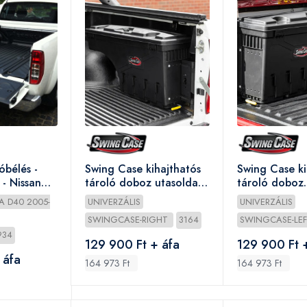
óbélés -
Swing Case kihajthatós
Swing Case ki
 - Nissan
tároló doboz utasoldali
tároló doboz
015
(jobb)
vezetőoldali (
A D40 2005-
UNIVERZÁLIS
UNIVERZÁLIS
SWINGCASE-RIGHT
3164
SWINGCASE-LE
934
129 900 Ft + áfa
129 900 Ft 
 áfa
164 973 Ft
164 973 Ft