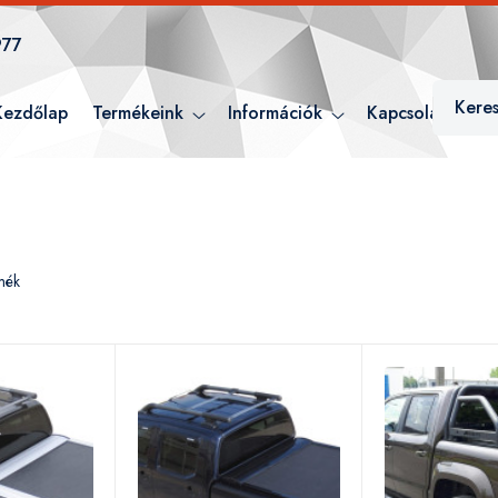
977
Kezdőlap
Termékeink
Információk
Kapcsolat
mék