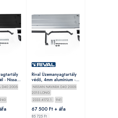
agtartály
Rival Üzemanyagtartály
l - Nissan
védő, 4mm alumínium -
Nissan Navara 2005-
 D40 2005-
NISSAN NAVARA D40 2005-
2015 LONG
940
2333.4172.1
941
áfa
67 500 Ft + áfa
85 725 Ft