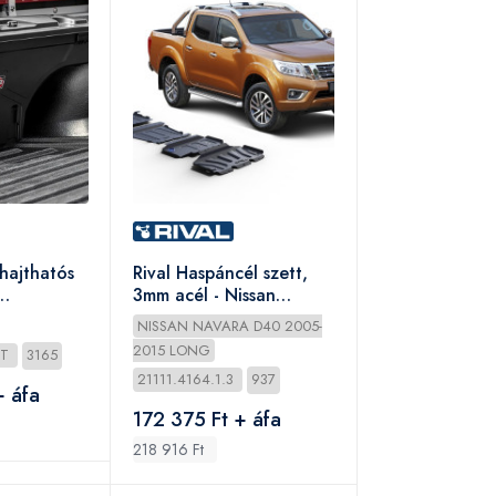
hajthatós
Rival Haspáncél szett,
3mm acél - Nissan
bal)
Navara 2005-
NISSAN NAVARA D40 2005-
2015 LONG
FT
3165
21111.4164.1.3
937
+ áfa
172 375 Ft + áfa
218 916 Ft