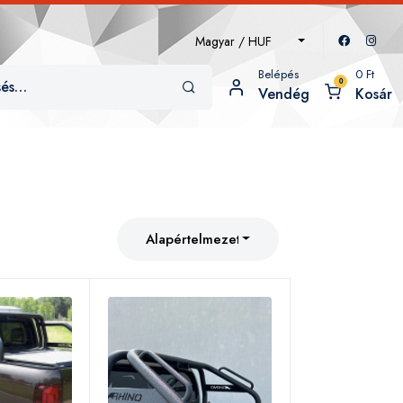
Magyar / HUF
Belépés
0
Ft
0
Vendég
Kosár
Alapértelmezett