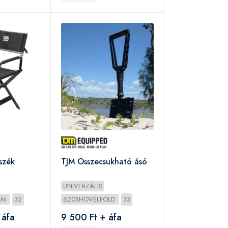
szék
TJM Összecsukható ásó
UNIVERZÁLIS
REM
32
620SHOVELFOLD
33
 áfa
9 500 Ft + áfa