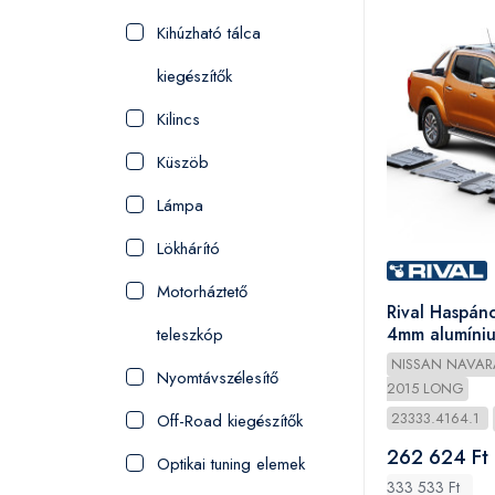
Kihúzható tálca
kiegészítők
Kilincs
Küszöb
Lámpa
Lökhárító
Motorháztető
Rival Haspánc
4mm alumíniu
teleszkóp
Navara 2005
NISSAN NAVAR
Nyomtávszélesítő
2015 LONG
23333.4164.1
Off-Road kiegészítők
262 624 Ft 
Optikai tuning elemek
333 533 Ft