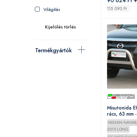
90 624 Ft +
115 093 Ft
Világítás
Kijelölés törlés
Termékgyártók
Misutonida E
rács, 63 mm 
D/C 2010-
NISSAN NAVAR
2015 LONG