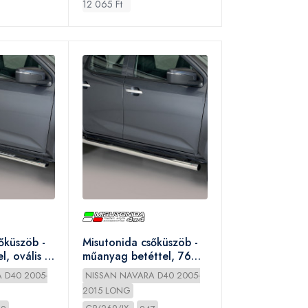
12 065 Ft
őküszöb -
Misutonida csőküszöb -
l, ovális -
műanyag betéttel, 76
2010-
mm - Navara D/C 2010-
 D40 2005-
NISSAN NAVARA D40 2005-
2015 LONG