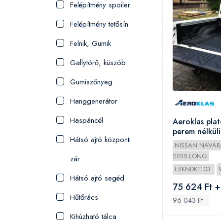
Felépítmény spoiler
Felépítmény tetősín
Felnik, Gumik
Gallytörő, küszöb
Gumiszőnyeg
Hanggenerátor
Haspáncél
Aeroklas plat
perem nélküli
Hátsó ajtó központi
D/C 2010-2
NISSAN NAVAR
2015 LONG
zár
ESKNDK1103
Hátsó ajtó segéd
75 624 Ft +
Hűtőrács
96 043 Ft
Kihúzható tálca