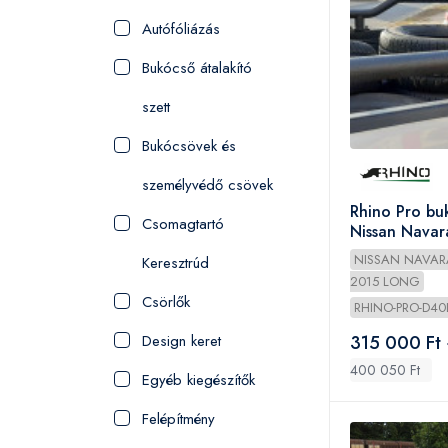
Autófóliázás
Bukócső átalakító
szett
Bukócsövek és
személyvédő csövek
Rhino Pro bu
Csomagtartó
Nissan Navar
Long
NISSAN NAVAR
Keresztrúd
2015 LONG
Csörlők
RHINO-PRO-D4
Design keret
315 000 Ft 
400 050 Ft
Egyéb kiegészítők
Felépítmény