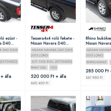
ló ezüst -
Tessera4x4 roló fekete -
Rhino bukóker
ra D40
Nissan Navara D40
Nissan Navar
2005-2015
Long
A D40 2005-
NISSAN NAVARA D40 2005-
NISSAN NAVARA
2015 LONG
2015 LONG
 (EXTENDED)
SOT-1302 ROLL (EXTENDED)
RHINO-D40LB
PAINT-006
1535
285 000 Ft 
 + áfa
520 000 Ft + áfa
361 950 Ft
660 400 Ft