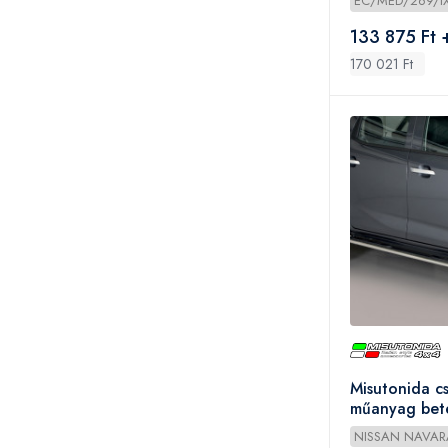
EC/MED/269/I
133 875 Ft 
170 021 Ft
Misutonida c
műanyag betét
- Navara D/
NISSAN NAVAR