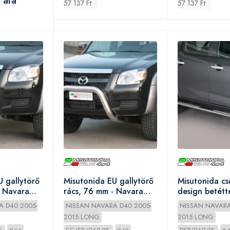
 áfa
57 137 Ft
57 137 Ft
U gallytörő
Misutonida EU gallytörő
Misutonida cs
- Navara
rács, 76 mm - Navara
design betétte
D/C 2010-
Navara D/C 
A D40 2005-
NISSAN NAVARA D40 2005-
NISSAN NAVARA
2015 LONG
2015 LONG