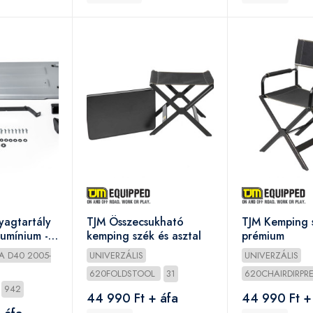
yagtartály
TJM Összecsukható
TJM Kemping 
umínium -
kemping szék és asztal
prémium
a 2005-
A D40 2005-
UNIVERZÁLIS
UNIVERZÁLIS
620FOLDSTOOL
31
620CHAIRDIRP
942
44 990 Ft + áfa
44 990 Ft +