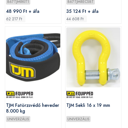
867TJMRKIT1
867TJMRECS8T
48 990 Ft + áfa
35 124 Ft + áfa
62 217 Ft
44 608 Ft
TJM Fatörzsvédő heveder
TJM Sekli 16 x 19 mm
8.000 kg
UNIVERZÁLIS
UNIVERZÁLIS