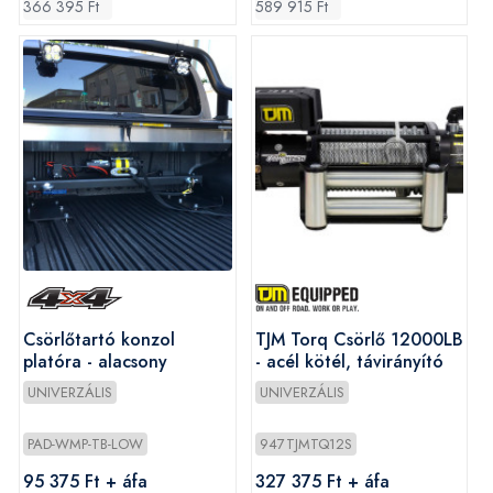
366 395 Ft
589 915 Ft
Csörlőtartó konzol
TJM Torq Csörlő 12000LB
platóra - alacsony
- acél kötél, távirányító
UNIVERZÁLIS
UNIVERZÁLIS
PAD-WMP-TB-LOW
947TJMTQ12S
95 375 Ft + áfa
327 375 Ft + áfa