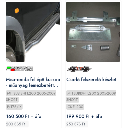
Misutonida fellépő küszöb
Csörlő felszerelő készlet
- műanyag lemezbetéttel
- L200 D/C 2006-2009
MITSUBISHI L200 2005-2009
MITSUBISHI L200 2005-2009
SHORT
SHORT
P/178/IX
CS-FL200
160 500 Ft + áfa
199 900 Ft + áfa
203 835 Ft
253 873 Ft