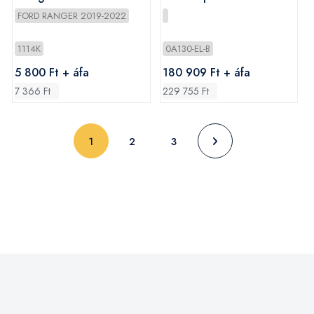
ST/Triple-R
FORD RANGER 2019-2022
1114K
0A130-EL-B
5 800 Ft + áfa
180 909 Ft + áfa
7 366 Ft
229 755 Ft
(current)
1
2
3