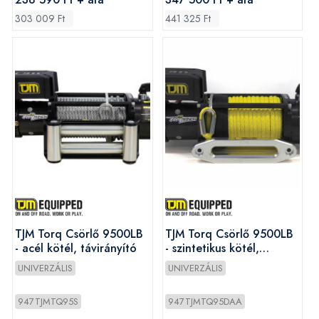
303 009 Ft
441 325 Ft
TJM Torq Csörlő 9500LB
TJM Torq Csörlő 9500LB
- acél kötél, távirányító
- szintetikus kötél,
távirányító
UNIVERZÁLIS
UNIVERZÁLIS
947TJMTQ95S
947TJMTQ95DAA