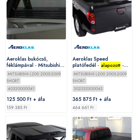
Aeroklas bukócső,
Aeroklas Speed
féklámpával - Mitsubishi
platófedél -
-
alapozott
2005-
Mitsubishi D/C 2005-
MITSUBISHI L200 2005-2009
MITSUBISHI L200 2005-2009
2009
SHORT
SHORT
40320000041
302320300043
125 500 Ft + áfa
365 875 Ft + áfa
159 385 Ft
464 661 Ft