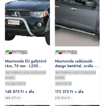
Misutonida EU gallytörő
Misutonida csőküszöb -
rács, 76 mm - L200
design betéttel, ovális -
2006-2009
L200 D/C 2006-2009
MITSUBISHI L200 2005-2009
MITSUBISHI L200 2005-2009
SHORT
SHORT
EC/SB/178/IX
DSP/178/IX
148 875 Ft + áfa
172 375 Ft + áfa
189 071 Ft
218 916 Ft