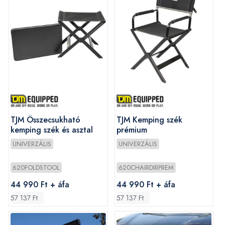
TJM Összecsukható
TJM Kemping szék
kemping szék és asztal
prémium
UNIVERZÁLIS
UNIVERZÁLIS
620FOLDSTOOL
620CHAIRDIRPREM
44 990 Ft + áfa
44 990 Ft + áfa
57 137 Ft
57 137 Ft