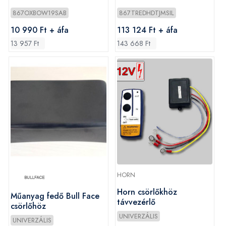
867OXBOW19SAB
867TREDHDTJMSIL
10 990 Ft + áfa
113 124 Ft + áfa
13 957 Ft
143 668 Ft
HORN
Horn csörlőkhöz
Műanyag fedő Bull Face
távvezérlő
csörlőhöz
UNIVERZÁLIS
UNIVERZÁLIS