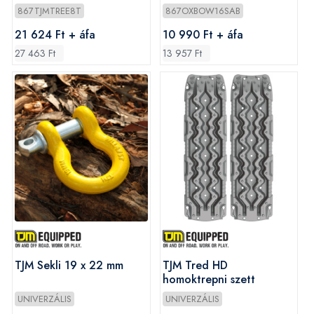
867TJMTREE8T
867OXBOW16SAB
21 624 Ft + áfa
10 990 Ft + áfa
27 463 Ft
13 957 Ft
TJM Sekli 19 x 22 mm
TJM Tred HD
homoktrepni szett
UNIVERZÁLIS
UNIVERZÁLIS