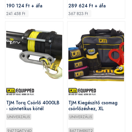
190 124 Ft + áfa
289 624 Ft + áfa
241 458 Ft
367 823 Ft
TJM Torq Csörlő 4000LB
TJM Kiegészítő csomag
- szintetikus kötél
csörlőzéshez, XL
UNIVERZÁLIS
UNIVERZÁLIS
947TQATV4D
867TJMRKIT2