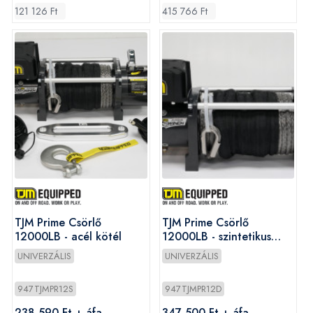
121 126 Ft
415 766 Ft
TJM Prime Csörlő
TJM Prime Csörlő
12000LB - acél kötél
12000LB - szintetikus
kötél
UNIVERZÁLIS
UNIVERZÁLIS
947TJMPR12S
947TJMPR12D
238 590 Ft + áfa
347 500 Ft + áfa