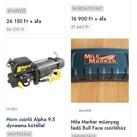
W-002A-12V-INT
BF-MFEDŐ
16 900 Ft + áfa
26 150 Ft + áfa
21 463 Ft
33 210 Ft
HORN
Horn csörlő Alpha 9.5
Mile Marker műanyag
dyneema kötéllel
fedő Bull Face csörlőhöz
UNIVERZÁLIS
UNIVERZÁLIS