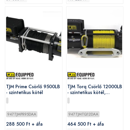
TJM Prime Csörlő 9500LB
TJM Torq Csörlő 12000LB
- szintetikus kötél
- szintetikus kötél,
távirányító
947TJMPR95DAA
947TJMTQ12DAA
288 500 Ft + áfa
464 500 Ft + áfa