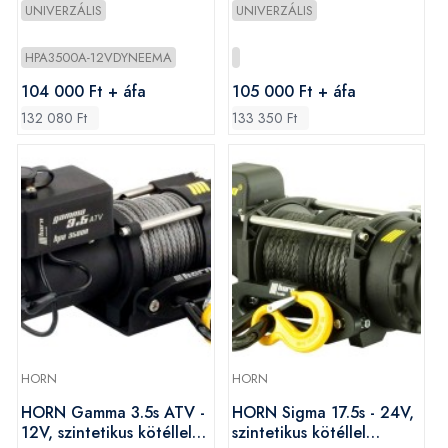
(dyneema) kötéllel
1600 kg
UNIVERZÁLIS
UNIVERZÁLIS
HPA3500A-12VDYNEEMA
104 000 Ft + áfa
105 000 Ft + áfa
132 080 Ft
133 350 Ft
HORN
HORN
HORN Gamma 3.5s ATV -
HORN Sigma 17.5s - 24V,
12V, szintetikus kötéllel
szintetikus kötéllel