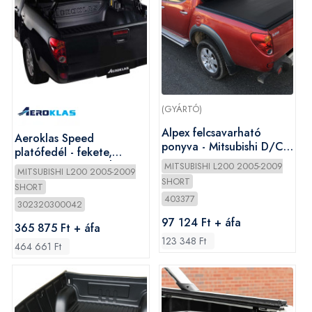
(GYÁRTÓ)
Alpex felcsavarható
Aeroklas Speed
ponyva - Mitsubishi D/C
platófedél - fekete,
2005-2009
szemcsés - Mitsubishi D/C
MITSUBISHI L200 2005-2009
MITSUBISHI L200 2005-2009
2005-2009
SHORT
SHORT
403377
302320300042
97 124 Ft + áfa
365 875 Ft + áfa
123 348 Ft
464 661 Ft