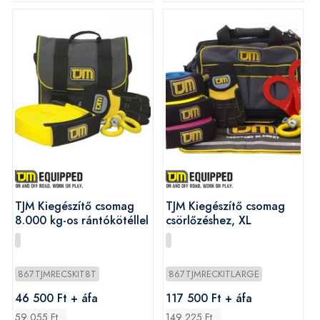
TJM Kiegészítő csomag
TJM Kiegészítő csomag
8.000 kg-os rántókötéllel
csörlőzéshez, XL
867TJMRECSKIT8T
867TJMRECKITLARGE
46 500 Ft + áfa
117 500 Ft + áfa
59 055 Ft
149 225 Ft