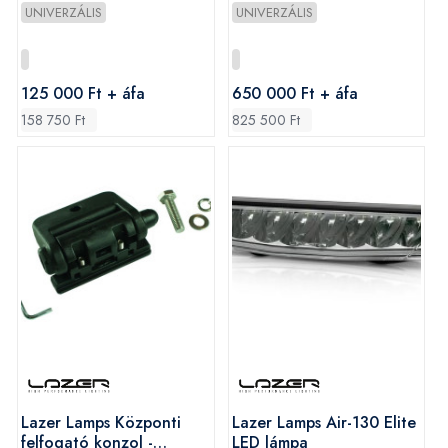
szerelve, vontatási
szerelve, vontatási
UNIVERZÁLIS
UNIVERZÁLIS
kapacitás 1600 kg
kapacitás 8000 kg
125 000 Ft + áfa
650 000 Ft + áfa
158 750 Ft
825 500 Ft
Lazer Lamps Központi
Lazer Lamps Air-130 Elite
felfogató konzol -
LED lámpa