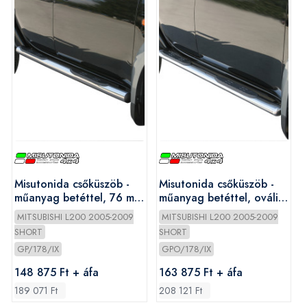
Misutonida csőküszöb -
Misutonida csőküszöb -
műanyag betéttel, 76 mm
műanyag betéttel, ovális
- L200 D/C 2006-2009
- L200 D/C 2006-2009
MITSUBISHI L200 2005-2009
MITSUBISHI L200 2005-2009
SHORT
SHORT
GP/178/IX
GPO/178/IX
148 875 Ft + áfa
163 875 Ft + áfa
189 071 Ft
208 121 Ft