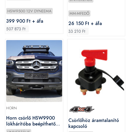
HSW9500 12V DYNEEMA
MM-MFEDŐ
399 900 Ft + áfa
26 150 Ft + áfa
507 873 Ft
33 210 Ft
HORN
Horn csörlő HSW9900
Csörlőhöz áramtalanító
lökhárítóba beépíthető
kapcsoló
szintetikus kötéllel