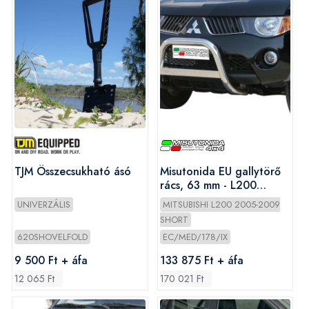
TJM Összecsukható ásó
Misutonida EU gallytörő
rács, 63 mm - L200
2006-2009
UNIVERZÁLIS
MITSUBISHI L200 2005-2009
SHORT
620SHOVELFOLD
EC/MED/178/IX
9 500 Ft + áfa
133 875 Ft + áfa
12 065 Ft
170 021 Ft