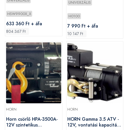
UNIVERZÁLIS
UNIVERZÁLIS
HSW9900X_X
H0100
633 360 Ft + áfa
7 990 Ft + áfa
804 367 Ft
10 147 Ft
HORN
HORN
Horn csörlő HPA-3500A-
HORN Gamma 3.5 ATV -
12V szintetikus
12V, vontatási kapacitás