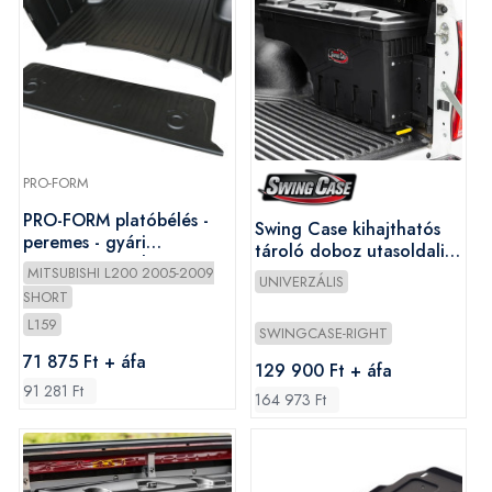
PRO-FORM
PRO-FORM platóbélés -
Swing Case kihajthatós
peremes - gyári
tároló doboz utasoldali
csomagrögzítőhöz -
(jobb)
MITSUBISHI L200 2005-2009
UNIVERZÁLIS
Mitsubishi D/C 2005-
SHORT
2009
L159
SWINGCASE-RIGHT
71 875 Ft + áfa
129 900 Ft + áfa
91 281 Ft
164 973 Ft