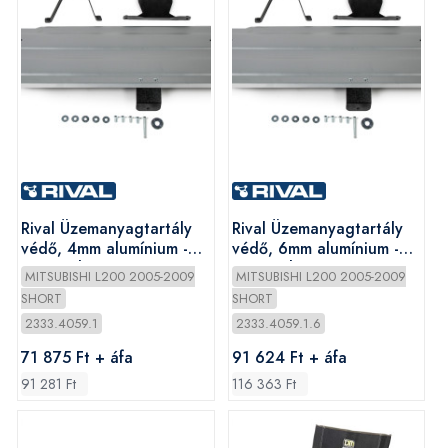
Rival Üzemanyagtartály
Rival Üzemanyagtartály
védő, 4mm alumínium -
védő, 6mm alumínium -
Mitsubishi L200/Fiat
Mitsubishi L200/Fiat
MITSUBISHI L200 2005-2009
MITSUBISHI L200 2005-2009
Fullback
Fullback
SHORT
SHORT
2333.4059.1
2333.4059.1.6
71 875 Ft + áfa
91 624 Ft + áfa
91 281 Ft
116 363 Ft