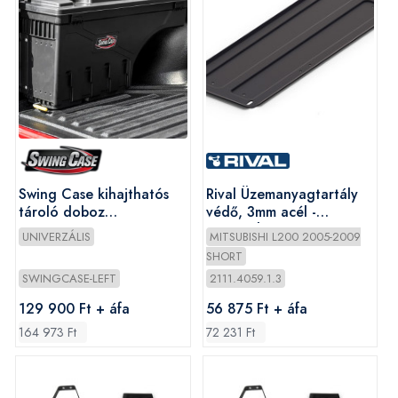
Swing Case kihajthatós
Rival Üzemanyagtartály
tároló doboz
védő, 3mm acél -
vezetőoldali (bal)
Mitsubishi L200/Fiat
UNIVERZÁLIS
MITSUBISHI L200 2005-2009
Fullback
SHORT
SWINGCASE-LEFT
2111.4059.1.3
129 900 Ft + áfa
56 875 Ft + áfa
164 973 Ft
72 231 Ft