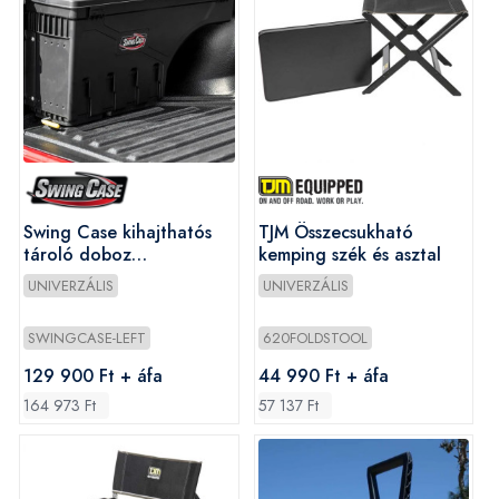
Swing Case kihajthatós
TJM Összecsukható
tároló doboz
kemping szék és asztal
vezetőoldali (bal)
UNIVERZÁLIS
UNIVERZÁLIS
SWINGCASE-LEFT
620FOLDSTOOL
129 900 Ft + áfa
44 990 Ft + áfa
164 973 Ft
57 137 Ft