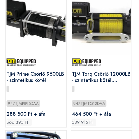
TJM Prime Csörlő 9500LB
TJM Torq Csörlő 12000LB
- szintetikus kötél
- szintetikus kötél,
távirányító
947TJMPR95DAA
947TJMTQ12DAA
288 500 Ft + áfa
464 500 Ft + áfa
366 395 Ft
589 915 Ft