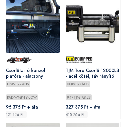
Csörlőtartó konzol
TJM Torq Csörlő 12000LB
platóra - alacsony
- acél kötél, távirányító
UNIVERZÁLIS
UNIVERZÁLIS
PAD-WMP-TB-LOW
947TJMTQ12S
95 375 Ft + áfa
327 375 Ft + áfa
121 126 Ft
415 766 Ft