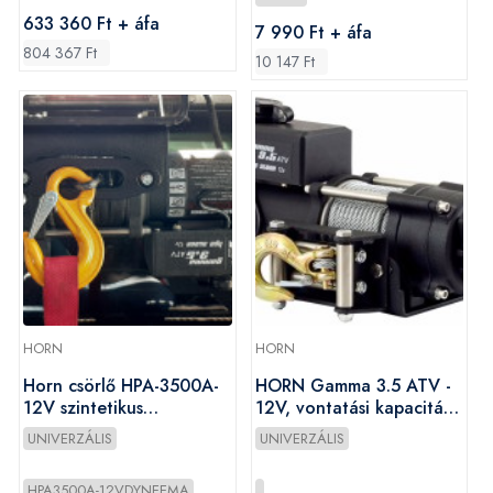
633 360 Ft + áfa
7 990 Ft + áfa
804 367 Ft
10 147 Ft
HORN
HORN
Horn csörlő HPA-3500A-
HORN Gamma 3.5 ATV -
12V szintetikus
12V, vontatási kapacitás
(dyneema) kötéllel
1600 kg
UNIVERZÁLIS
UNIVERZÁLIS
HPA3500A-12VDYNEEMA