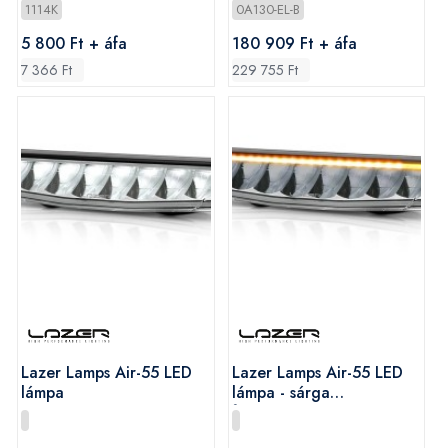
1114K
0A130-EL-B
5 800 Ft + áfa
180 909 Ft + áfa
7 366 Ft
229 755 Ft
Lazer Lamps Air-55 LED
Lazer Lamps Air-55 LED
lámpa
lámpa - sárga
figyelmeztető jelzéssel