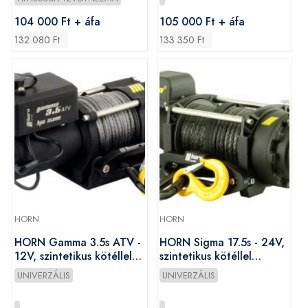
104 000 Ft + áfa
105 000 Ft + áfa
132 080 Ft
133 350 Ft
HORN
HORN
HORN Gamma 3.5s ATV -
HORN Sigma 17.5s - 24V,
12V, szintetikus kötéllel
szintetikus kötéllel
szerelve, vontatási
szerelve, vontatási
UNIVERZÁLIS
UNIVERZÁLIS
kapacitás 1600 kg
kapacitás 8000 kg