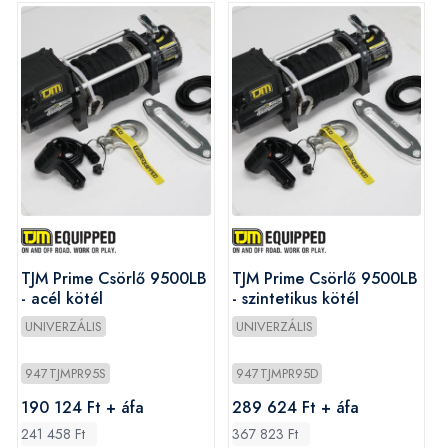
TJM Prime Csörlő 9500LB
TJM Prime Csörlő 9500LB
- acél kötél
- szintetikus kötél
UNIVERZÁLIS
UNIVERZÁLIS
947TJMPR95S
947TJMPR95D
190 124 Ft + áfa
289 624 Ft + áfa
241 458 Ft
367 823 Ft