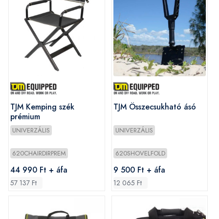
TJM Kemping szék
TJM Összecsukható ásó
prémium
UNIVERZÁLIS
UNIVERZÁLIS
620CHAIRDIRPREM
620SHOVELFOLD
44 990 Ft + áfa
9 500 Ft + áfa
57 137 Ft
12 065 Ft