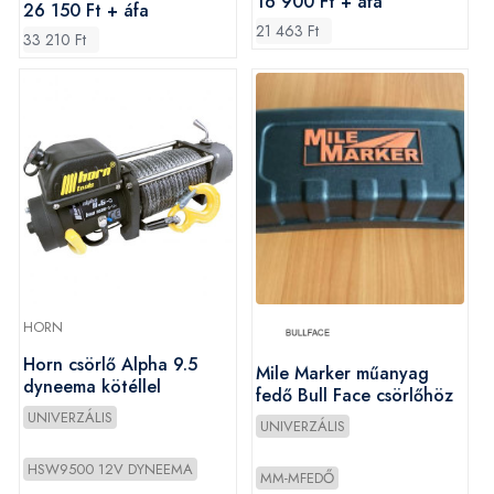
16 900 Ft + áfa
26 150 Ft + áfa
21 463 Ft
33 210 Ft
HORN
Horn csörlő Alpha 9.5
Mile Marker műanyag
dyneema kötéllel
fedő Bull Face csörlőhöz
UNIVERZÁLIS
UNIVERZÁLIS
HSW9500 12V DYNEEMA
MM-MFEDŐ