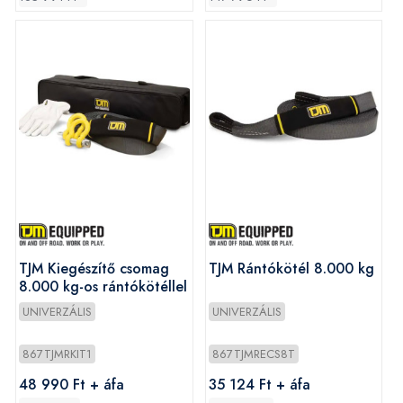
TJM Kiegészítő csomag
TJM Rántókötél 8.000 kg
8.000 kg-os rántókötéllel
UNIVERZÁLIS
UNIVERZÁLIS
867TJMRKIT1
867TJMRECS8T
48 990 Ft + áfa
35 124 Ft + áfa