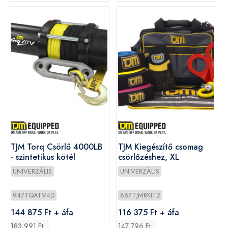
TJM Torq Csörlő 4000LB
TJM Kiegészítő csomag
- szintetikus kötél
csörlőzéshez, XL
UNIVERZÁLIS
UNIVERZÁLIS
947TQATV4D
867TJMRKIT2
144 875 Ft + áfa
116 375 Ft + áfa
183 991 Ft
147 796 Ft