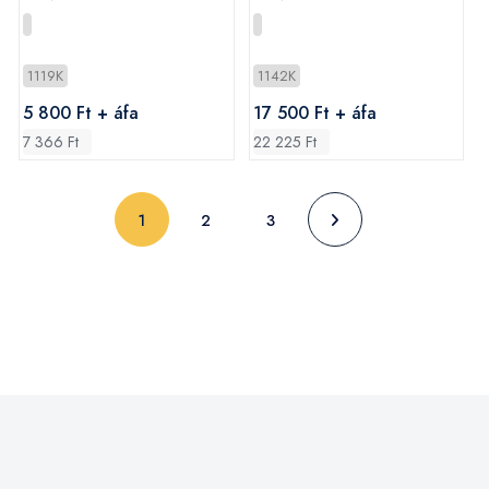
1119K
1142K
5 800 Ft + áfa
17 500 Ft + áfa
7 366 Ft
22 225 Ft
(current)
1
2
3