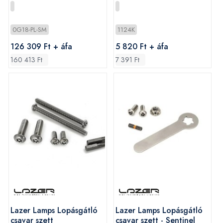
funkcióval
0G18-PL-SM
1124K
126 309 Ft + áfa
5 820 Ft + áfa
160 413 Ft
7 391 Ft
Lazer Lamps Lopásgátló
Lazer Lamps Lopásgátló
csavar szett
csavar szett - Sentinel