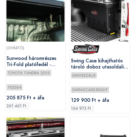
(GYÁRTÓ)
Sunwood háromrészes
Swing Case kihajthatós
Tri-Fold platófedél -
tároló doboz utasoldali
Toyota Tundra 5,5ft
(jobb)
TOYOTA TUNDRA 2015-
UNIVERZÁLIS
2015-2021
703364
SWINGCASE-RIGHT
205 875 Ft + áfa
129 900 Ft + áfa
261 461 Ft
164 973 Ft