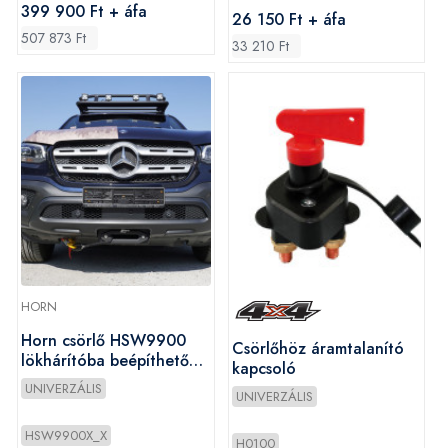
399 900 Ft + áfa
26 150 Ft + áfa
507 873 Ft
33 210 Ft
HORN
Horn csörlő HSW9900
Csörlőhöz áramtalanító
lökhárítóba beépíthető
kapcsoló
szintetikus kötéllel
UNIVERZÁLIS
UNIVERZÁLIS
HSW9900X_X
H0100