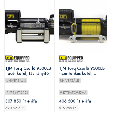
TJM Torq Csörlő 9500LB
TJM Torq Csörlő 9500LB
- acél kötél, távirányító
- szintetikus kötél,
távirányító
UNIVERZÁLIS
UNIVERZÁLIS
947TJMTQ95S
947TJMTQ95DAA
307 850 Ft + áfa
406 500 Ft + áfa
390 969 Ft
516 255 Ft