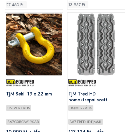
27 463 Ft
13 957 Ft
TJM Sekli 19 x 22 mm
TJM Tred HD
homoktrepni szett
UNIVERZÁLIS
UNIVERZÁLIS
867OXBOW19SAB
867TREDHDTJMSIL
10 990 Ft + áfa
113 124 Ft + áfa