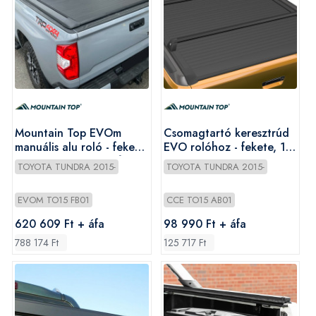
Mountain Top EVOm
Csomagtartó keresztrúd
manuális alu roló - fekete
EVO rolóhoz - fekete, 1
- Toyota Tundra 5,5ft
pár - Toyota Tundra
TOYOTA TUNDRA 2015-
TOYOTA TUNDRA 2015-
2015-2021
2015-2021
EVOM TO15 FB01
CCE TO15 AB01
620 609 Ft + áfa
98 990 Ft + áfa
788 174 Ft
125 717 Ft