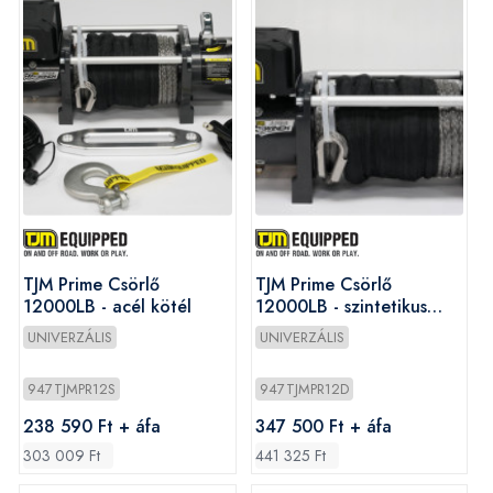
TJM Prime Csörlő
TJM Prime Csörlő
12000LB - acél kötél
12000LB - szintetikus
kötél
UNIVERZÁLIS
UNIVERZÁLIS
947TJMPR12S
947TJMPR12D
238 590 Ft + áfa
347 500 Ft + áfa
303 009 Ft
441 325 Ft