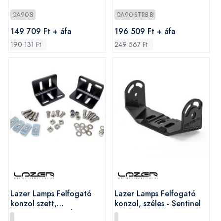
0A90-B
0A90-STRB-B
149 709 Ft + áfa
196 509 Ft + áfa
190 131 Ft
249 567 Ft
Lazer Lamps Felfogató
Lazer Lamps Felfogató
konzol szett,
konzol, széles - Sentinel
tetőcsomagtartóhoz -