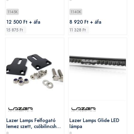
Sentinel
1145K
1140K
12 500 Ft + áfa
8 920 Ft + áfa
15 875 Ft
11 328 Ft
Lazer Lamps Felfogató
Lazer Lamps Glide LED
lemez szett, csőbilincshez
lámpa
- Sentinel