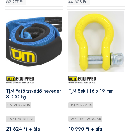
62 217 Ft
44 608 Ft
TJM Fatörzsvédő heveder
TJM Sekli 16 x 19 mm
8.000 kg
UNIVERZÁLIS
UNIVERZÁLIS
867TJMTREE8T
867OXBOW16SAB
21 624 Ft + áfa
10 990 Ft + áfa