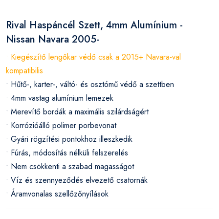
Rival Haspáncél Szett, 4mm Alumínium -
Nissan Navara 2005-
• Kiegészítő lengőkar védő csak a 2015+ Navara-val
kompatibilis
• Hűtő-, karter-, váltó- és osztómű védő a szettben
• 4mm vastag alumínium lemezek
• Merevítő bordák a maximális szilárdságért
• Korrózióálló polimer porbevonat
• Gyári rögzítési pontokhoz illeszkedik
• Fúrás, módosítás nélküli felszerelés
• Nem csökkenti a szabad magasságot
• Víz és szennyeződés elvezető csatornák
• Áramvonalas szellőzőnyílások