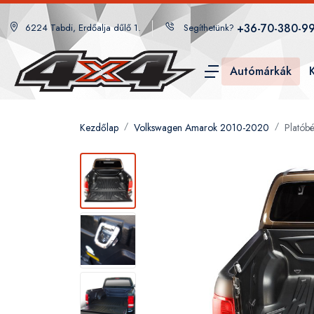
+36-70-380-9
6224 Tabdi, Erdőalja dűlő 1.
Segíthetünk?
Autómárkák
Kezdőlap
Volkswagen Amarok 2010-2020
Platób