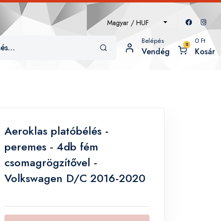
Magyar / HUF
Belépés
0
Ft
0
Vendég
Kosár
Aeroklas platóbélés -
peremes - 4db fém
csomagrögzítővel -
Volkswagen D/C 2016-2020