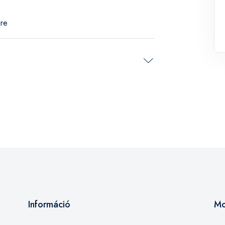
ére
Információ
Mo