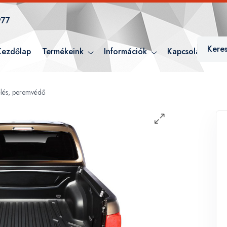
977
Kezdőlap
Termékeink
Információk
Kapcsolat
élés, peremvédő