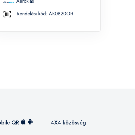
Aeroklas
Rendelési kód: AK0820OR
bile QR
4X4 közösség