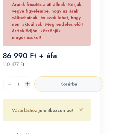
Áraink frissítés alatt állnak! Kérjük,
vegye figyelembe, hogy az árak
változhatnak, és azok lehet, hogy
nem aktuálisak! Megrendelés előtt
érdeklődjön, köszönjük
megértésüket!
86 990 Ft + áfa
110 477 Ft
Kosárba
Vásárláshoz
jelentkezzen be
!