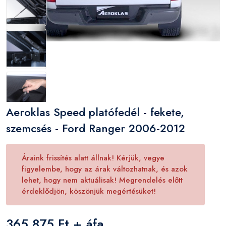
Aeroklas Speed platófedél - fekete,
szemcsés - Ford Ranger 2006-2012
Áraink frissítés alatt állnak! Kérjük, vegye
figyelembe, hogy az árak változhatnak, és azok
lehet, hogy nem aktuálisak! Megrendelés előtt
érdeklődjön, köszönjük megértésüket!
365 875 Ft + áfa