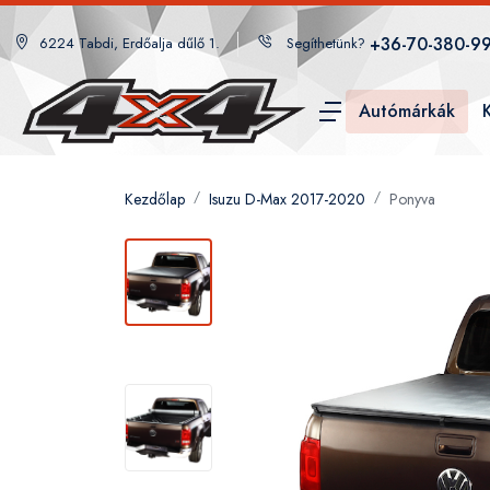
+36-70-380-9
6224 Tabdi, Erdőalja dűlő 1.
Segíthetünk?
Autómárkák
Kezdőlap
Isuzu D-Max 2017-2020
Ponyva