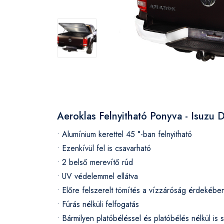
Aeroklas Felnyitható Ponyva - Isuz
• Alumínium kerettel 45 °-ban felnyitható
• Ezenkívül fel is csavarható
• 2 belső merevítő rúd
• UV védelemmel ellátva
• Előre felszerelt tömítés a vízzáróság érdekébe
• Fúrás nélküli felfogatás
• Bármilyen platóbéléssel és platóbélés nélkül is 