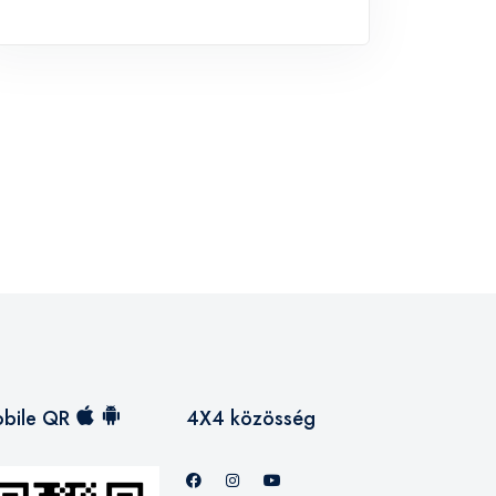
bile QR
4X4 közösség