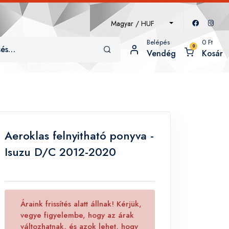
Magyar / HUF
Belépés
0
Ft
0
Vendég
Kosár
Aeroklas felnyitható ponyva -
Isuzu D/C 2012-2020
Áraink frissítés alatt állnak! Kérjük,
vegye figyelembe, hogy az árak
változhatnak, és azok lehet, hogy