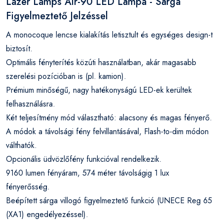
Lazer Lamps Air-90 LED Lámpa - Sárga
Figyelmeztető Jelzéssel
A monocoque lencse kialakítás letisztult és egységes design-t
biztosít.
Optimális fényterítés közúti használatban, akár magasabb
szerelési pozícióban is (pl. kamion).
Prémium minőségű, nagy hatékonyságú LED-ek kerültek
felhasználásra.
Két teljesítmény mód választható: alacsony és magas fényerő.
A módok a távolsági fény felvillantásával, Flash-to-dim módon
válthatók.
Opcionális üdvözlőfény funkcióval rendelkezik.
9160 lumen fényáram, 574 méter távolságig 1 lux
fényerősség.
Beépített sárga villogó figyelmeztető funkció (UNECE Reg 65
(XA1) engedélyezéssel).