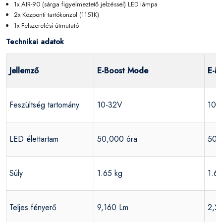
1x AIR-90 (sárga figyelmeztető jelzéssel) LED lámpa
2x Központi tartókonzol (1151K)
1x Felszerelési útmutató
Technikai adatok
Jellemző
E-Boost Mode
E-M
Feszültség tartomány
10-32V
10-
LED élettartam
50,000 óra
50,
Súly
1.65 kg
1.6
Teljes fényerő
9,160 Lm
2,2