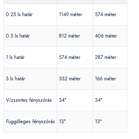
0.25 lx határ
1149 méter
574 méter
0.5 lx határ
812 méter
406 méter
1 lx határ
574 méter
287 méter
3 lx határ
332 méter
166 méter
Vízszintes fényszórás
34°
34°
Függőleges fényszórás
13°
13°