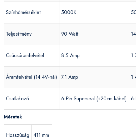
Színhőmérséklet
5000K
500
Teljesítmény
90 Watt
14 
Csúcsáramfelvétel
8.5 Amp
1.3
Áramfelvétel (14.4V-nál)
7.1 Amp
1 A
Csatlakozó
6-Pin Superseal (+20cm kábel)
6-Pi
Méretek
Hosszúság
411 mm