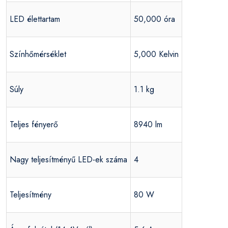
LED élettartam
50,000 óra
Színhőmérséklet
5,000 Kelvin
Súly
1.1 kg
Teljes fényerő
8940 lm
Nagy teljesítményű LED-ek száma
4
Teljesítmény
80 W