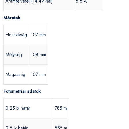
Áramfelvétel (14.4V-nál)
5.6 A
Méretek
Hosszúság
107 mm
Mélység
108 mm
Magasság
107 mm
Fotometriai adatok
0.25 lx határ
785 m
0.5 lx határ
555 m