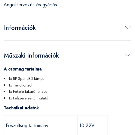
Angol tervezés és gyártás.
Információk
Műszaki információk
A csomag tartalma
1x RP Spot LED lámpa
1x Tartókonzol
1x Fekete takaró lencse
1x Felszerelési útmutató
Technikai adatok
Feszültség tartomány
10-32V