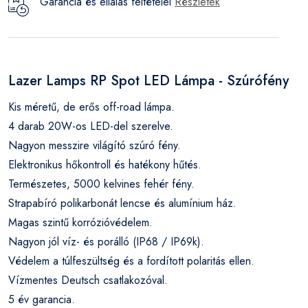
Garancia és ellálás feltételei
Részletek
Lazer Lamps RP Spot LED Lámpa - Szúrófény
Kis méretű, de erős off-road lámpa.
4 darab 20W-os LED-del szerelve.
Nagyon messzire világító szúró fény.
Elektronikus hőkontroll és hatékony hűtés.
Természetes, 5000 kelvines fehér fény.
Strapabíró polikarbonát lencse és alumínium ház.
Magas szintű korrózióvédelem.
Nagyon jól víz- és porálló (IP68 / IP69k).
Védelem a túlfeszültség és a fordított polaritás ellen.
Vízmentes Deutsch csatlakozóval.
5 év garancia.