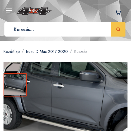
Kezdőlap
Isuzu D-Max 2017-2020
Küszöb