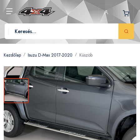
Kezdőlap
Isuzu D-Max 2017-2020
Küszöb