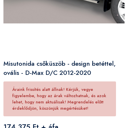
Misutonida csőküszöb - design betéttel,
ovális - D-Max D/C 2012-2020
Áraink frissítés alatt állnak! Kérjük, vegye
figyelembe, hogy az árak változhatnak, és azok
lehet, hogy nem aktuálisak! Megrendelés előtt
érdeklődjön, köszönjük megértésüket!
174 375 Ft + áfa