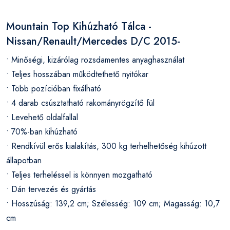
Mountain Top Kihúzható Tálca -
Nissan/Renault/Mercedes D/C 2015-
• Minőségi, kizárólag rozsdamentes anyaghasználat
• Teljes hosszában működtethető nyitókar
• Több pozícióban fixálható
• 4 darab csúsztatható rakományrögzítő fül
• Levehető oldalfallal
• 70%-ban kihúzható
• Rendkívül erős kialakítás, 300 kg terhelhetőség kihúzott
állapotban
• Teljes terheléssel is könnyen mozgatható
• Dán tervezés és gyártás
• Hosszúság: 139,2 cm; Szélesség: 109 cm; Magasság: 10,7
cm