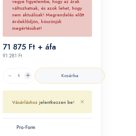
vegye figyelembe, hogy az árak
változhatnak, és azok lehet, hogy
nem aktuálisak! Megrendelés előtt
érdeklődjön, köszönjük
megértésüket!
71 875 Ft + áfa
91 281 Ft
Kosárba
Vásárláshoz
jelentkezzen be
!
Pro-Form