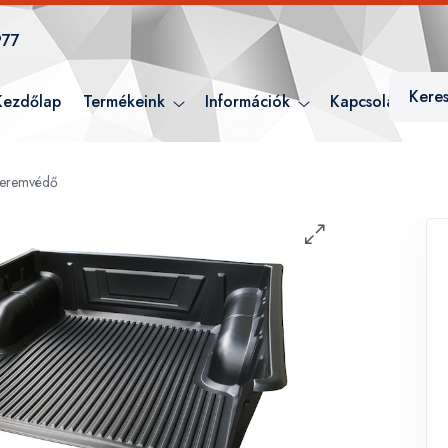
977
Kezdőlap
Termékeink
Információk
Kapcsolat
 peremvédő