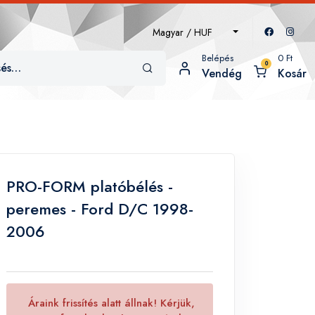
Magyar / HUF
Belépés
0
Ft
0
Vendég
Kosár
PRO-FORM platóbélés -
peremes - Ford D/C 1998-
2006
Áraink frissítés alatt állnak! Kérjük,