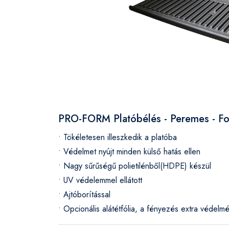
PRO-FORM Platóbélés - Peremes - F
• Tökéletesen illeszkedik a platóba
• Védelmet nyújt minden külső hatás ellen
• Nagy sűrűségű polietilénből(HDPE) készül
• UV védelemmel ellátott
• Ajtóborítással
• Opcionális alátétfólia, a fényezés extra védelm