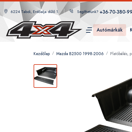
+36-70-380-9
6224 Tabdi, Erdőalja dűlő 1.
Segíthetünk?
Autómárkák
Kezdőlap
Mazda B2500 1998-2006
Platóbélés,