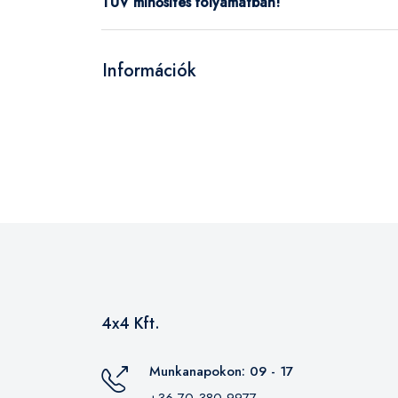
TÜV minősítés folyamatban!
Információk
4x4 Kft.
Munkanapokon: 09 - 17
+36-70-380-9977