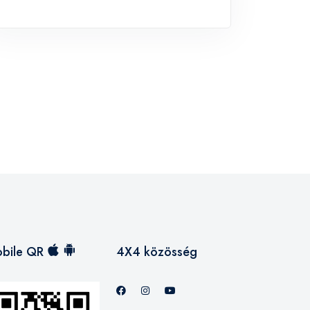
bile QR
4X4 közösség