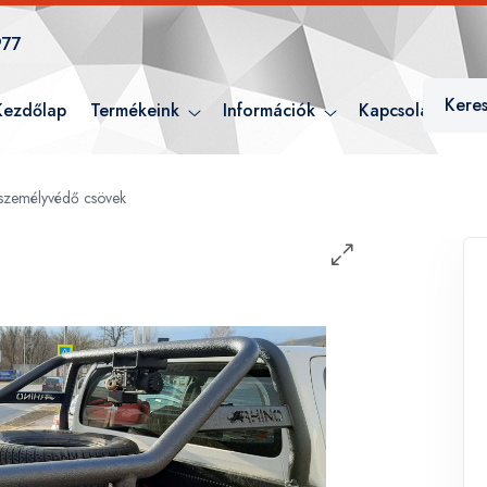
977
Kezdőlap
Termékeink
Információk
Kapcsolat
 személyvédő csövek