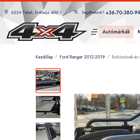
+36-70-380-9
6224 Tabdi, Erdőalja dűlő 1.
Segíthetünk?
Autómárkák
Kezdőlap
Ford Ranger 2012-2019
Bukócsövek és