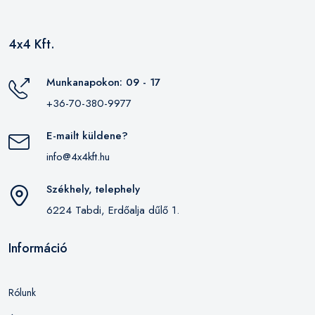
4x4 Kft.
Munkanapokon: 09 - 17
+36-70-380-9977
E-mailt küldene?
info@4x4kft.hu
Székhely, telephely
6224 Tabdi, Erdőalja dűlő 1.
Információ
Rólunk