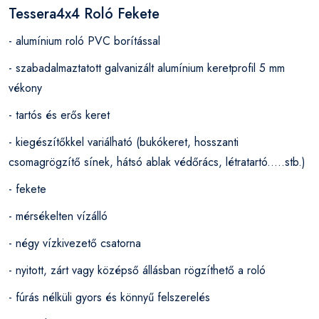
Tessera4x4 Roló Fekete
- alumínium roló PVC borítással
- szabadalmaztatott galvanizált alumínium keretprofil 5 mm
vékony
- tartós és erős keret
- kiegészítőkkel variálható (bukókeret, hosszanti
csomagrögzítő sínek, hátsó ablak védőrács, létratartó.....stb.)
- fekete
- mérsékelten vízálló
- négy vízkivezető csatorna
- nyitott, zárt vagy középső állásban rögzíthető a roló
- fúrás nélküli gyors és könnyű felszerelés