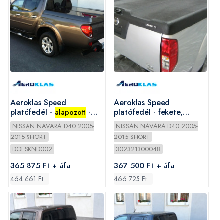
Aeroklas Speed
Aeroklas Speed
platófedél -
-
platófedél - fekete,
alapozott
Nissan D/C 2005-2015
szemcsés - Nissan D/C
NISSAN NAVARA D40 2005-
NISSAN NAVARA D40 2005-
2005-2015
2015 SHORT
2015 SHORT
DOESKND002
302321300048
365 875 Ft + áfa
367 500 Ft + áfa
464 661 Ft
466 725 Ft