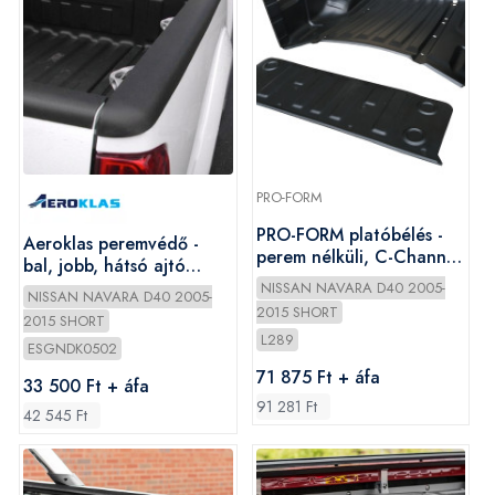
PRO-FORM
PRO-FORM platóbélés -
Aeroklas peremvédő -
perem nélküli, C-Channel
bal, jobb, hátsó ajtó
- Nissan D/C 2005-2015
peremre - Nissan D/C
NISSAN NAVARA D40 2005-
NISSAN NAVARA D40 2005-
2005-2015
2015 SHORT
2015 SHORT
L289
ESGNDK0502
71 875 Ft + áfa
33 500 Ft + áfa
91 281 Ft
42 545 Ft