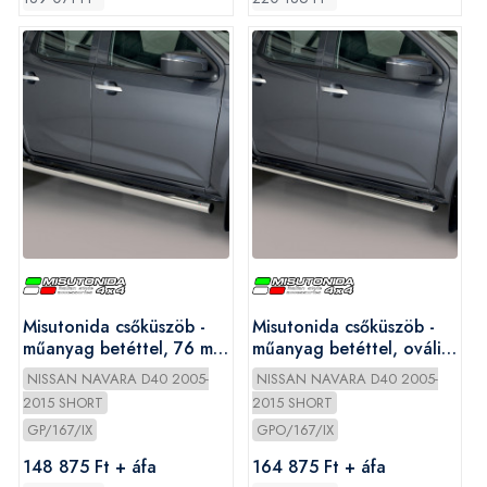
Misutonida csőküszöb -
Misutonida csőküszöb -
műanyag betéttel, 76 mm
műanyag betéttel, ovális
- Navara D/C 2005-2010
- Navara D/C 2005-2010
NISSAN NAVARA D40 2005-
NISSAN NAVARA D40 2005-
2015 SHORT
2015 SHORT
GP/167/IX
GPO/167/IX
148 875 Ft + áfa
164 875 Ft + áfa