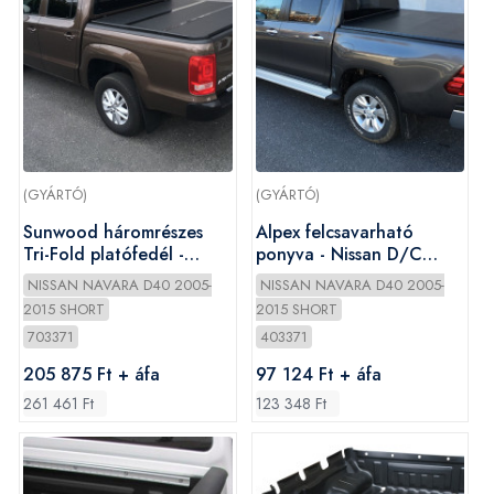
(GYÁRTÓ)
(GYÁRTÓ)
Sunwood háromrészes
Alpex felcsavarható
Tri-Fold platófedél -
ponyva - Nissan D/C
Nissan D/C 2005-2015
2005-2015
NISSAN NAVARA D40 2005-
NISSAN NAVARA D40 2005-
2015 SHORT
2015 SHORT
703371
403371
205 875 Ft + áfa
97 124 Ft + áfa
261 461 Ft
123 348 Ft