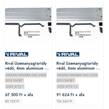
Rival Üzemanyagtartály
Rival Üzemanyagtartály
védő, 4mm alumínium -
védő, 6mm alumínium -
Nissan Navara 2005-
Nissan Navara 2005-
NISSAN NAVARA D40 2005-
NISSAN NAVARA D40 2005-
2015 SHORT
2015 SHORT
2333.4172.1
2333.4172.1.6
67 500 Ft + áfa
91 624 Ft + áfa
85 725 Ft
116 363 Ft