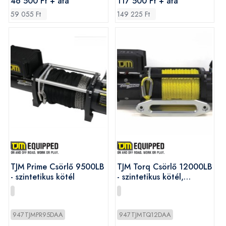
46 500 Ft + áfa
117 500 Ft + áfa
59 055 Ft
149 225 Ft
TJM Prime Csörlő 9500LB
TJM Torq Csörlő 12000LB
- szintetikus kötél
- szintetikus kötél,
távirányító
947TJMPR95DAA
947TJMTQ12DAA