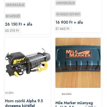
UNIVERZÁLIS
UNIVERZÁLIS
W-002A-12V-INT
BF-MFEDŐ
16 900 Ft + áfa
26 150 Ft + áfa
21 463 Ft
33 210 Ft
HORN
Horn csörlő Alpha 9.5
Mile Marker műanyag
dyneema kötéllel