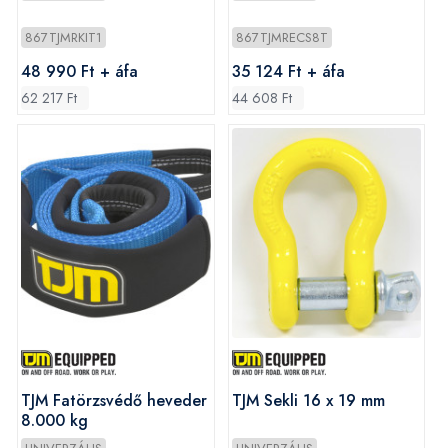
867TJMRKIT1
867TJMRECS8T
48 990 Ft + áfa
35 124 Ft + áfa
62 217 Ft
44 608 Ft
TJM Fatörzsvédő heveder
TJM Sekli 16 x 19 mm
8.000 kg