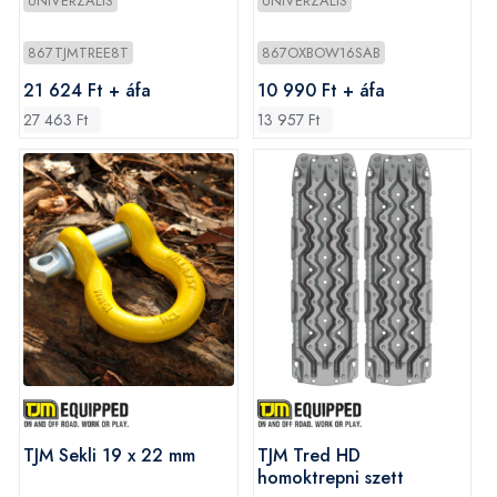
UNIVERZÁLIS
UNIVERZÁLIS
867TJMTREE8T
867OXBOW16SAB
21 624 Ft + áfa
10 990 Ft + áfa
27 463 Ft
13 957 Ft
TJM Sekli 19 x 22 mm
TJM Tred HD
homoktrepni szett