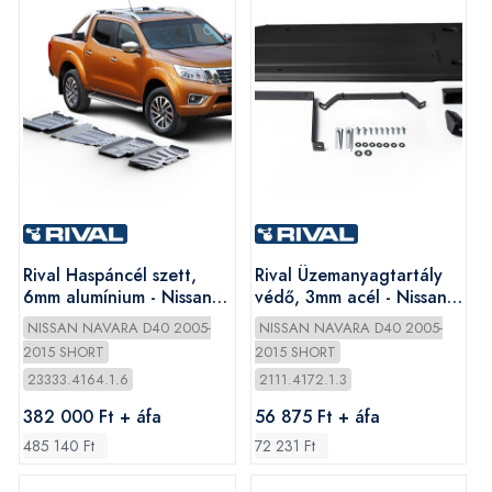
Rival Haspáncél szett,
Rival Üzemanyagtartály
6mm alumínium - Nissan
védő, 3mm acél - Nissan
Navara 2005-
Navara 2005-
NISSAN NAVARA D40 2005-
NISSAN NAVARA D40 2005-
2015 SHORT
2015 SHORT
23333.4164.1.6
2111.4172.1.3
382 000 Ft + áfa
56 875 Ft + áfa
485 140 Ft
72 231 Ft