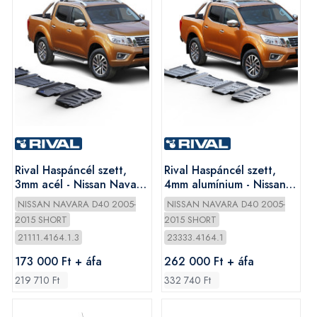
Rival Haspáncél szett,
Rival Haspáncél szett,
3mm acél - Nissan Navara
4mm alumínium - Nissan
2005-
Navara 2005-
NISSAN NAVARA D40 2005-
NISSAN NAVARA D40 2005-
2015 SHORT
2015 SHORT
21111.4164.1.3
23333.4164.1
173 000 Ft + áfa
262 000 Ft + áfa
219 710 Ft
332 740 Ft