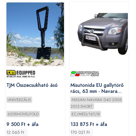
TJM Összecsukható ásó
Misutonida EU gallytörő
rács, 63 mm - Navara
2005-
UNIVERZÁLIS
NISSAN NAVARA D40 2005-
2015 SHORT
620SHOVELFOLD
EC/MED/167/IX
9 500 Ft + áfa
133 875 Ft + áfa
12 065 Ft
170 021 Ft