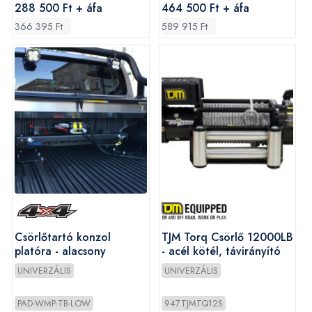
288 500 Ft + áfa
464 500 Ft + áfa
366 395 Ft
589 915 Ft
Csörlőtartó konzol
TJM Torq Csörlő 12000LB
platóra - alacsony
- acél kötél, távirányító
UNIVERZÁLIS
UNIVERZÁLIS
PAD-WMP-TB-LOW
947TJMTQ12S