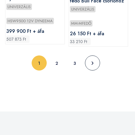
fedő Bull Face csörlőhöz
UNIVERZÁLIS
UNIVERZÁLIS
HSW9500 12V DYNEEMA
MM-MFEDŐ
399 900 Ft + áfa
26 150 Ft + áfa
507 873 Ft
33 210 Ft
(current)
1
2
3