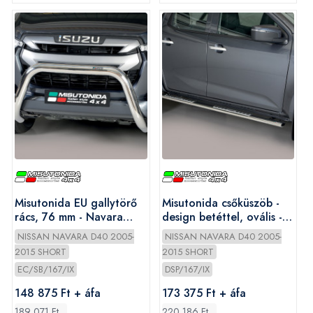
Misutonida EU gallytörő
Misutonida csőküszöb -
rács, 76 mm - Navara
design betéttel, ovális -
2005-
Navara D/C 2005-2010
NISSAN NAVARA D40 2005-
NISSAN NAVARA D40 2005-
2015 SHORT
2015 SHORT
EC/SB/167/IX
DSP/167/IX
148 875 Ft + áfa
173 375 Ft + áfa
189 071 Ft
220 186 Ft