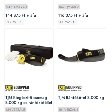
947TQATV4D
867TJMRKIT2
144 875 Ft + áfa
116 375 Ft + áfa
183 991 Ft
147 796 Ft
TJM Kiegészítő csomag
TJM Rántókötél 8.000 kg
8.000 kg-os rántókötéllel
UNIVERZÁLIS
UNIVERZÁLIS