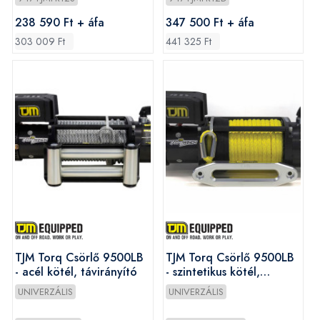
238 590 Ft + áfa
347 500 Ft + áfa
303 009 Ft
441 325 Ft
TJM Torq Csörlő 9500LB
TJM Torq Csörlő 9500LB
- acél kötél, távirányító
- szintetikus kötél,
távirányító
UNIVERZÁLIS
UNIVERZÁLIS