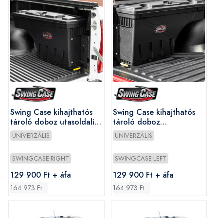
Swing Case kihajthatós
Swing Case kihajthatós
tároló doboz utasoldali
tároló doboz
(jobb)
vezetőoldali (bal)
UNIVERZÁLIS
UNIVERZÁLIS
SWINGCASE-RIGHT
SWINGCASE-LEFT
129 900 Ft + áfa
129 900 Ft + áfa
164 973 Ft
164 973 Ft