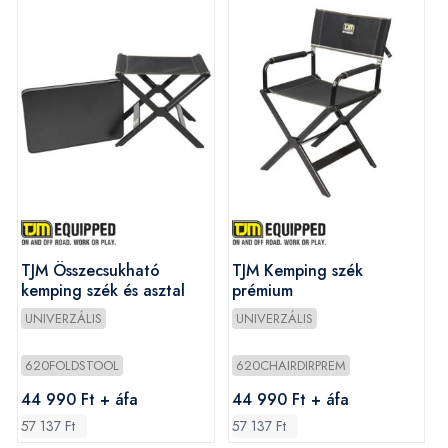
TJM Összecsukható
TJM Kemping szék
kemping szék és asztal
prémium
UNIVERZÁLIS
UNIVERZÁLIS
620FOLDSTOOL
620CHAIRDIRPREM
44 990 Ft + áfa
44 990 Ft + áfa
57 137 Ft
57 137 Ft