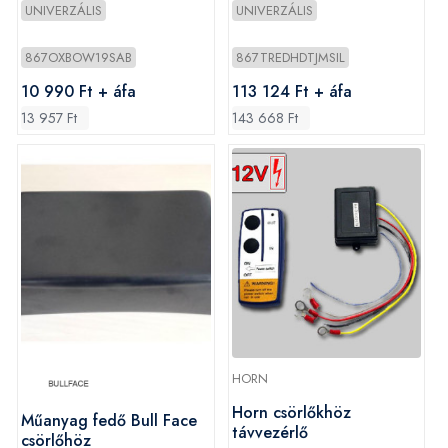
UNIVERZÁLIS
UNIVERZÁLIS
867OXBOW19SAB
867TREDHDTJMSIL
10 990 Ft + áfa
113 124 Ft + áfa
13 957 Ft
143 668 Ft
HORN
Horn csörlőkhöz
Műanyag fedő Bull Face
távvezérlő
csörlőhöz