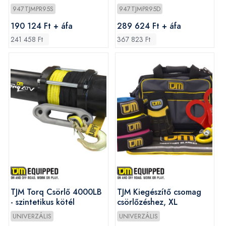
947TJMPR95S
947TJMPR95D
190 124 Ft + áfa
289 624 Ft + áfa
241 458 Ft
367 823 Ft
TJM Torq Csörlő 4000LB
TJM Kiegészítő csomag
- szintetikus kötél
csörlőzéshez, XL
UNIVERZÁLIS
UNIVERZÁLIS