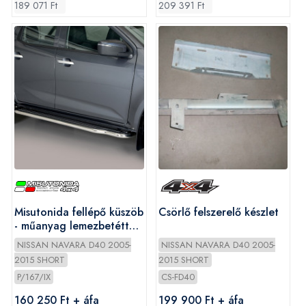
189 071 Ft
209 391 Ft
Misutonida fellépő küszöb
Csörlő felszerelő készlet
- műanyag lemezbetéttel
- Navara D/C 2005-2010
NISSAN NAVARA D40 2005-
NISSAN NAVARA D40 2005-
2015 SHORT
2015 SHORT
P/167/IX
CS-FD40
160 250 Ft + áfa
199 900 Ft + áfa