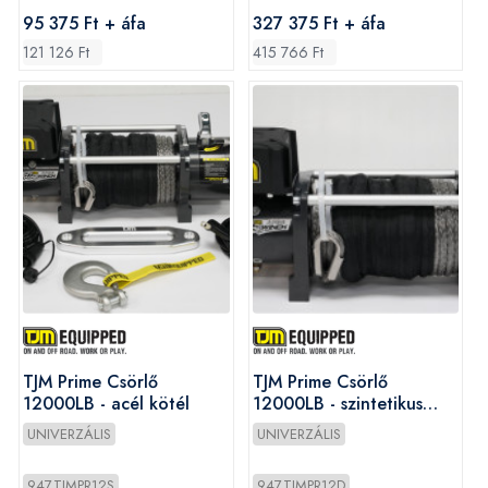
95 375 Ft + áfa
327 375 Ft + áfa
121 126 Ft
415 766 Ft
TJM Prime Csörlő
TJM Prime Csörlő
12000LB - acél kötél
12000LB - szintetikus
kötél
UNIVERZÁLIS
UNIVERZÁLIS
947TJMPR12S
947TJMPR12D