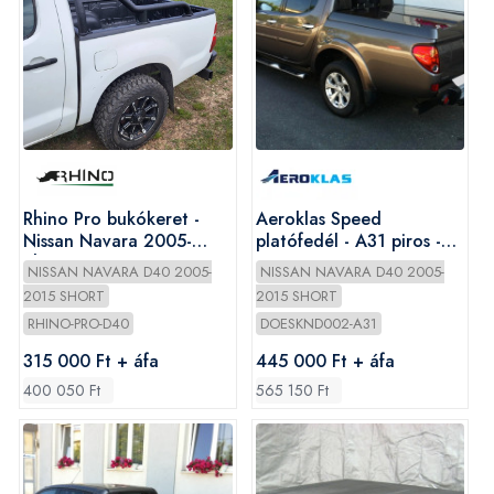
Rhino Pro bukókeret -
Aeroklas Speed
Nissan Navara 2005-
platófedél - A31 piros -
Short
Nissan D/C 2005-2015
NISSAN NAVARA D40 2005-
NISSAN NAVARA D40 2005-
2015 SHORT
2015 SHORT
RHINO-PRO-D40
DOESKND002-A31
315 000 Ft + áfa
445 000 Ft + áfa
400 050 Ft
565 150 Ft